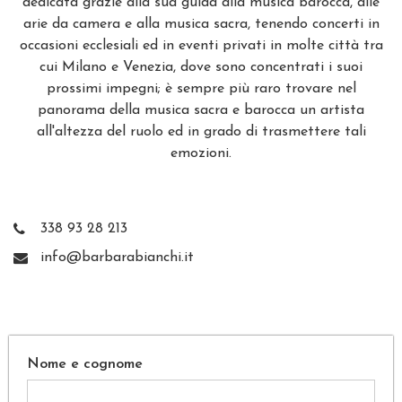
dedicata grazie alla sua guida alla musica barocca, alle
arie da camera e alla musica sacra, tenendo concerti in
occasioni ecclesiali ed in eventi privati in molte città tra
cui Milano e Venezia, dove sono concentrati i suoi
prossimi impegni; è sempre più raro trovare nel
panorama della musica sacra e barocca un artista
all'altezza del ruolo ed in grado di trasmettere tali
emozioni.
338 93 28 213
info@barbarabianchi.it
Nome e cognome