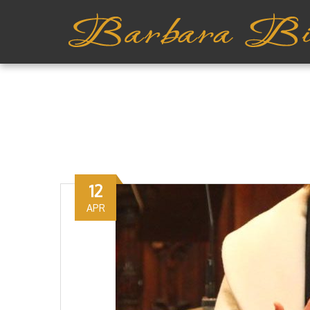
12
APR