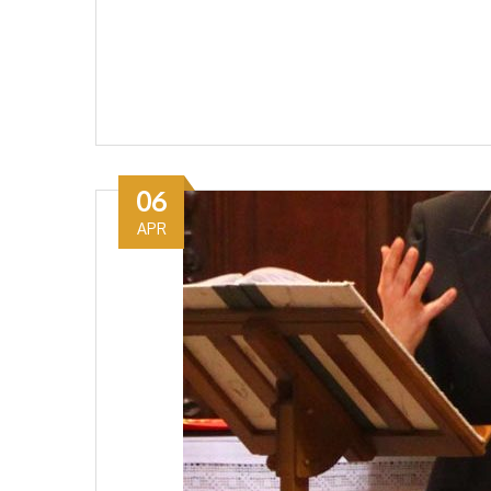
06
APR