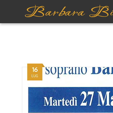
16
LUG